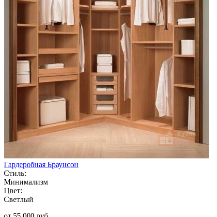
Гардеробная Браунсон
Стиль:
Минимализм
Цвет:
Светлый
от 55 000 руб.