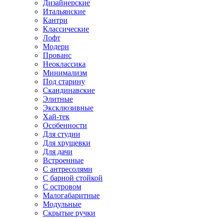
Дизайнерские
Итальянские
Кантри
Классические
Лофт
Модерн
Прованс
Неоклассика
Минимализм
Под старину
Скандинавские
Элитные
Эксклюзивные
Хай-тек
Особенности
Для студии
Для хрущевки
Для дачи
Встроенные
С антресолями
С барной стойкой
С островом
Малогабаритные
Модульные
Скрытые ручки