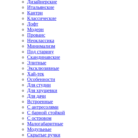
Дизайнерские
Итальянские
Кантри
Классические
Лофт
Модерн
Прованс
Неоклассика
Минимализм
Под старину
Скандинавские
Элитные
Эксклюзивные
Хай-тек
Особенности
Для студии
Для хрущевки
Для дачи
Встроенные
С антресолями
С барной стойкой
С островом
Малогабаритные
Модульные
Скрытые ручки