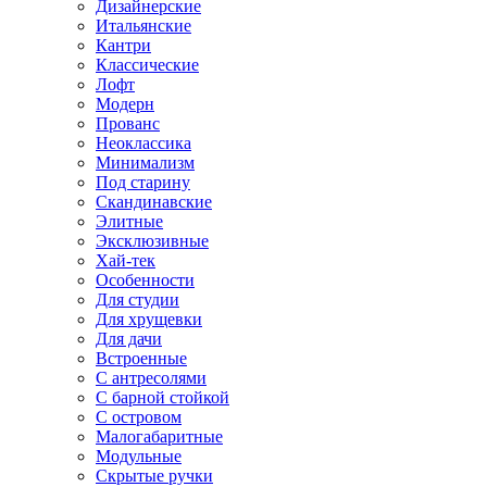
Дизайнерские
Итальянские
Кантри
Классические
Лофт
Модерн
Прованс
Неоклассика
Минимализм
Под старину
Скандинавские
Элитные
Эксклюзивные
Хай-тек
Особенности
Для студии
Для хрущевки
Для дачи
Встроенные
С антресолями
С барной стойкой
С островом
Малогабаритные
Модульные
Скрытые ручки