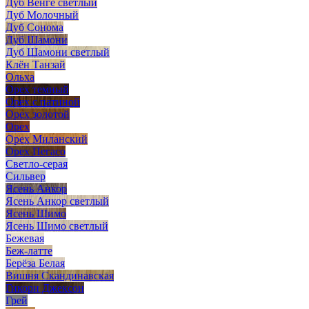
Дуб Венге светлый
Дуб Молочный
Дуб Сонома
Дуб Шамони
Дуб Шамони светлый
Клён Танзай
Ольха
Орех темный
Орех с патиной
Орех золотой
Орех
Орех Миланский
Орех Пегасо
Светло-серая
Сильвер
Ясень Анкор
Ясень Анкор светлый
Ясень Шимо
Ясень Шимо светлый
Бежевая
Беж-латте
Берёза Белая
Вишня Скандинавская
Гикори Джексон
Грей