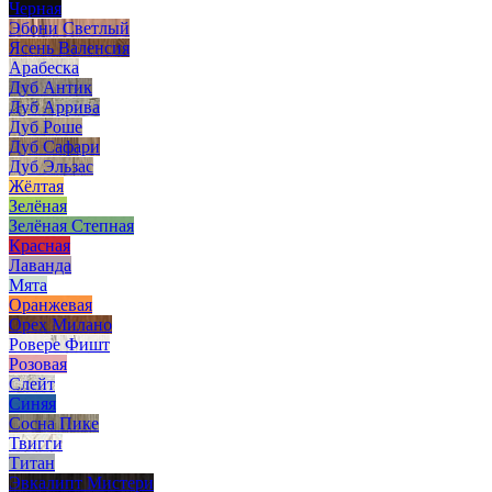
Черная
Эбони Светлый
Ясень Валенсия
Арабеска
Дуб Антик
Дуб Аррива
Дуб Роше
Дуб Сафари
Дуб Эльзас
Жёлтая
Зелёная
Зелёная Степная
Красная
Лаванда
Мята
Оранжевая
Орех Милано
Ровере Фишт
Розовая
Слейт
Синяя
Сосна Пике
Твигги
Титан
Эвкалипт Мистери