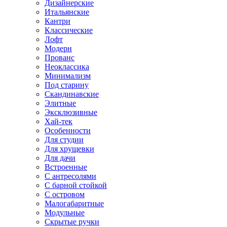
Дизайнерские
Итальянские
Кантри
Классические
Лофт
Модерн
Прованс
Неоклассика
Минимализм
Под старину
Скандинавские
Элитные
Эксклюзивные
Хай-тек
Особенности
Для студии
Для хрущевки
Для дачи
Встроенные
С антресолями
С барной стойкой
С островом
Малогабаритные
Модульные
Скрытые ручки