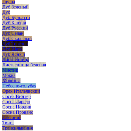
Груша
Дуб беленый
Дуб
Дуб Бунратти
Дуб Кантри
Дуб Русский
Дуб Седан
Дуб Скальный
Дуб Тортона
Дуб Шато
Дуб Ясный
Лиственница
Лиственница беленая
Мистик
Мокка
Моринга
Небесно-голубая
Орех Итальянский
Сосна Винтер
Сосна Ларедо
Сосна Нордик
Сосна Прованс
Таксония
Твист
Трансильвания