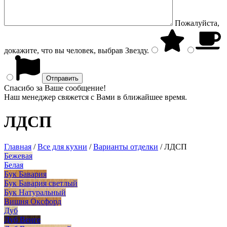
Пожалуйста,
докажите, что вы человек, выбрав
Звезду
.
Спасибо за Ваше сообщение!
Наш менеджер свяжется с Вами в ближайшее время.
ЛДСП
Главная
/
Все для кухни
/
Варианты отделки
/
ЛДСП
Бежевая
Белая
Бук Бавария
Бук Бавария светлый
Бук Натуральный
Вишня Оксфорд
Дуб
Дуб Венге