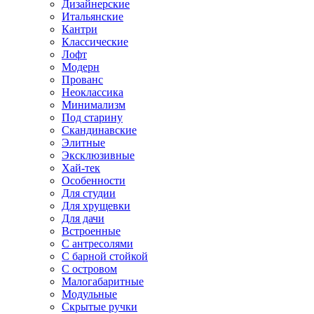
Дизайнерские
Итальянские
Кантри
Классические
Лофт
Модерн
Прованс
Неоклассика
Минимализм
Под старину
Скандинавские
Элитные
Эксклюзивные
Хай-тек
Особенности
Для студии
Для хрущевки
Для дачи
Встроенные
С антресолями
С барной стойкой
С островом
Малогабаритные
Модульные
Скрытые ручки