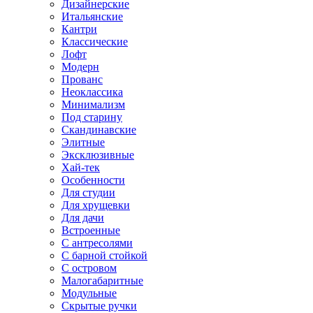
Дизайнерские
Итальянские
Кантри
Классические
Лофт
Модерн
Прованс
Неоклассика
Минимализм
Под старину
Скандинавские
Элитные
Эксклюзивные
Хай-тек
Особенности
Для студии
Для хрущевки
Для дачи
Встроенные
С антресолями
С барной стойкой
С островом
Малогабаритные
Модульные
Скрытые ручки