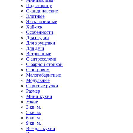
Минимализм
Под старину
Скандинавские
Элитные
Эксклюзивные
Хай-тек
Особенности
Для студии
Для хрущевки
Для дачи
Встроенные
С антресолями
С барной стойкой
С островом
Малогабаритные
Модульные
Скрытые ручки
Размер
Мини-кухни
Узкие
3 кв. м.
5 кв. м.
6 кв. м.
9 кв. м.
Все для кухни