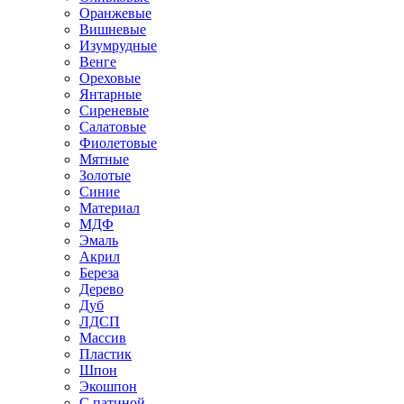
Оранжевые
Вишневые
Изумрудные
Венге
Ореховые
Янтарные
Сиреневые
Салатовые
Фиолетовые
Мятные
Золотые
Синие
Материал
МДФ
Эмаль
Акрил
Береза
Дерево
Дуб
ЛДСП
Массив
Пластик
Шпон
Экошпон
С патиной