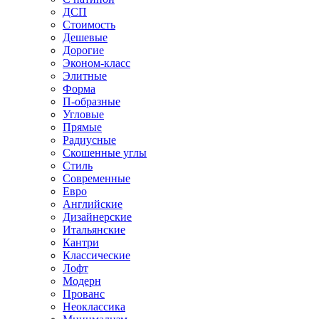
ДСП
Стоимость
Дешевые
Дорогие
Эконом-класс
Элитные
Форма
П-образные
Угловые
Прямые
Радиусные
Скошенные углы
Стиль
Современные
Евро
Английские
Дизайнерские
Итальянские
Кантри
Классические
Лофт
Модерн
Прованс
Неоклассика