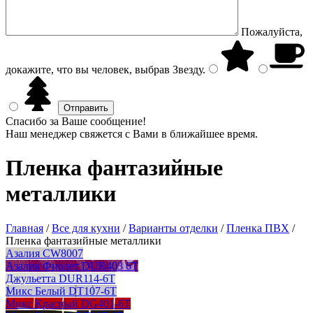
Пожалуйста,
докажите, что вы человек, выбрав
Звезду
.
Спасибо за Ваше сообщение!
Наш менеджер свяжется с Вами в ближайшее время.
Пленка фантазийные
металлики
Главная
/
Все для кухни
/
Варианты отделки
/
Пленка ПВХ
/
Пленка фантазийные металлики
Азалия CW8007
Азалия Фиолет DUR403 6T
Джульетта DUR114-6T
Микс Белый DT107-6T
Микс Красный DG401-6T