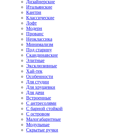
Дизайнерские
Итальянские
Кантри
Классические
Лофт
Модерн
Прованс
Неоклассика
Минимализм
Под старину
Скандинавские
Элитные
Эксклюзивные
Хай-тек
Особенности
Для студии
Для хрущевки
Для дачи
Встроенные
С антресолями
С барной стойкой
С островом
Малогабаритные
Модульные
Скрытые ручки