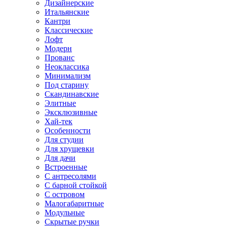
Дизайнерские
Итальянские
Кантри
Классические
Лофт
Модерн
Прованс
Неоклассика
Минимализм
Под старину
Скандинавские
Элитные
Эксклюзивные
Хай-тек
Особенности
Для студии
Для хрущевки
Для дачи
Встроенные
С антресолями
С барной стойкой
С островом
Малогабаритные
Модульные
Скрытые ручки