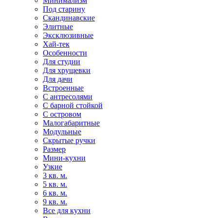
Минимализм
Под старину
Скандинавские
Элитные
Эксклюзивные
Хай-тек
Особенности
Для студии
Для хрущевки
Для дачи
Встроенные
С антресолями
С барной стойкой
С островом
Малогабаритные
Модульные
Скрытые ручки
Размер
Мини-кухни
Узкие
3 кв. м.
5 кв. м.
6 кв. м.
9 кв. м.
Все для кухни