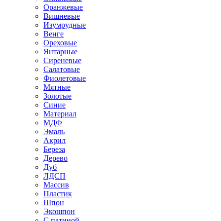
Оранжевые
Вишневые
Изумрудные
Венге
Ореховые
Янтарные
Сиреневые
Салатовые
Фиолетовые
Мятные
Золотые
Синие
Материал
МДФ
Эмаль
Акрил
Береза
Дерево
Дуб
ЛДСП
Массив
Пластик
Шпон
Экошпон
С патиной