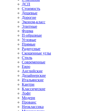
ДСП
Стоимость
Дешевые
Дорогие
Эконом-класс
Элитные
Форма
П-образные
Угловые
Прямые
Радиусные
Скошенные углы
Стиль
Современные
Евро
Английские
Дизайнерские
Итальянские
Кантри
Классические
Лофт
Модерн
Прованс
Неоклассика