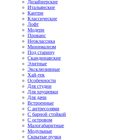
Дизайнерские
Итальянские
Кантри
Классические
Лофт
Модерн
Прованс
Неоклассика
Минимализм
Под старину
Скандинавские
Элитные
Эксклюзивные
Хай-тек
Особенности
Для студии
Для хрущевки
Для дачи
Встроенные
С антресолями
С барной стойкой
С островом
Малогабаритные
Модульные
Скрытые ручки