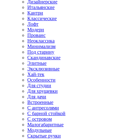
Дизайнерские
Итальянские
Кантри
Классические
Лофт
Модерн
Прованс
Неоклассика
Минимализм
Под старину
Скандинавские
Элитные
Эксклюзивные
Хай-тек
Особенности
Для студии
Для хрущевки
Для дачи
Встроенные
С антресолями
С барной стойкой
С островом
Малогабаритные
Модульные
Скрытые ручки