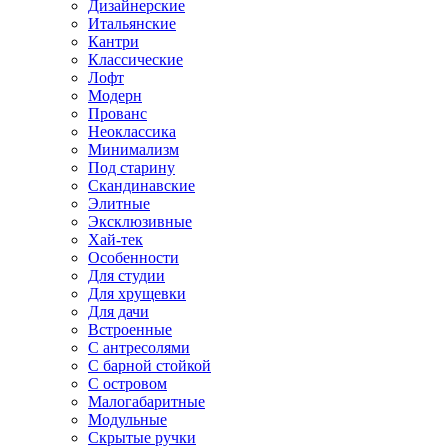
Дизайнерские
Итальянские
Кантри
Классические
Лофт
Модерн
Прованс
Неоклассика
Минимализм
Под старину
Скандинавские
Элитные
Эксклюзивные
Хай-тек
Особенности
Для студии
Для хрущевки
Для дачи
Встроенные
С антресолями
С барной стойкой
С островом
Малогабаритные
Модульные
Скрытые ручки