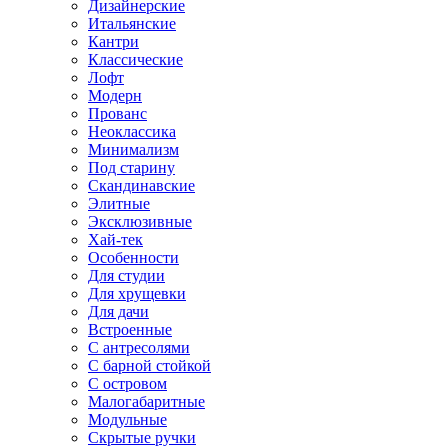
Дизайнерские
Итальянские
Кантри
Классические
Лофт
Модерн
Прованс
Неоклассика
Минимализм
Под старину
Скандинавские
Элитные
Эксклюзивные
Хай-тек
Особенности
Для студии
Для хрущевки
Для дачи
Встроенные
С антресолями
С барной стойкой
С островом
Малогабаритные
Модульные
Скрытые ручки