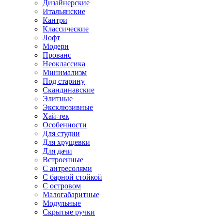
Дизайнерские
Итальянские
Кантри
Классические
Лофт
Модерн
Прованс
Неоклассика
Минимализм
Под старину
Скандинавские
Элитные
Эксклюзивные
Хай-тек
Особенности
Для студии
Для хрущевки
Для дачи
Встроенные
С антресолями
С барной стойкой
С островом
Малогабаритные
Модульные
Скрытые ручки