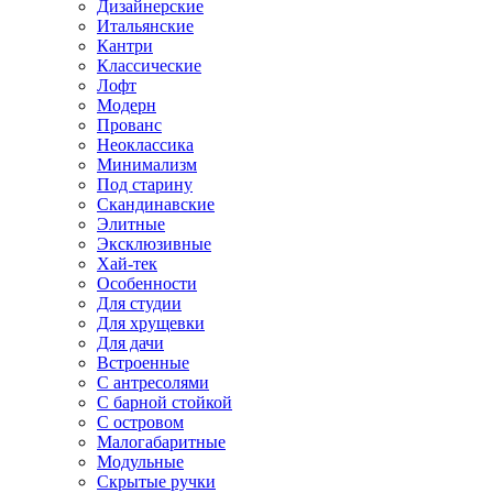
Дизайнерские
Итальянские
Кантри
Классические
Лофт
Модерн
Прованс
Неоклассика
Минимализм
Под старину
Скандинавские
Элитные
Эксклюзивные
Хай-тек
Особенности
Для студии
Для хрущевки
Для дачи
Встроенные
С антресолями
С барной стойкой
С островом
Малогабаритные
Модульные
Скрытые ручки