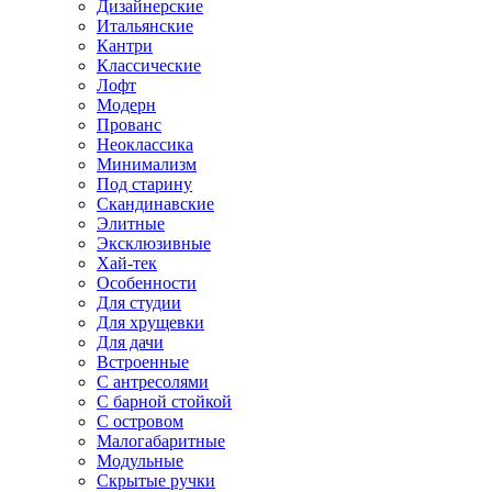
Дизайнерские
Итальянские
Кантри
Классические
Лофт
Модерн
Прованс
Неоклассика
Минимализм
Под старину
Скандинавские
Элитные
Эксклюзивные
Хай-тек
Особенности
Для студии
Для хрущевки
Для дачи
Встроенные
С антресолями
С барной стойкой
С островом
Малогабаритные
Модульные
Скрытые ручки