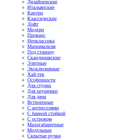
Дизайнерские
Итальянские
Кантри
Классические
Лофт
Модерн
Прованс
Неоклассика
Минимализм
Под старину
Скандинавские
Элитные
Эксклюзивные
Хай-тек
Особенности
Для студии
Для хрущевки
Для дачи
Встроенные
С антресолями
С барной стойкой
С островом
Малогабаритные
Модульные
Скрытые ручки