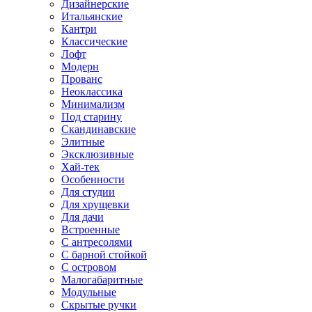
Дизайнерские
Итальянские
Кантри
Классические
Лофт
Модерн
Прованс
Неоклассика
Минимализм
Под старину
Скандинавские
Элитные
Эксклюзивные
Хай-тек
Особенности
Для студии
Для хрущевки
Для дачи
Встроенные
С антресолями
С барной стойкой
С островом
Малогабаритные
Модульные
Скрытые ручки