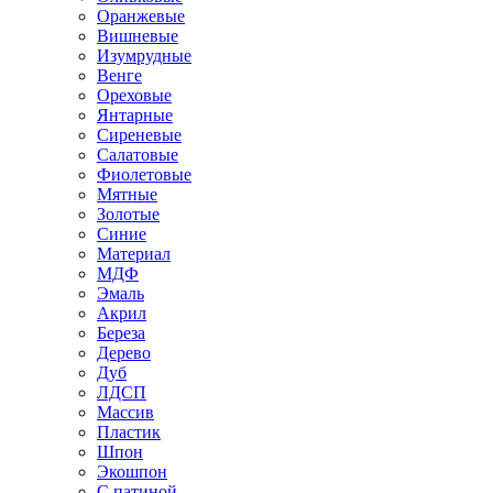
Оранжевые
Вишневые
Изумрудные
Венге
Ореховые
Янтарные
Сиреневые
Салатовые
Фиолетовые
Мятные
Золотые
Синие
Материал
МДФ
Эмаль
Акрил
Береза
Дерево
Дуб
ЛДСП
Массив
Пластик
Шпон
Экошпон
С патиной