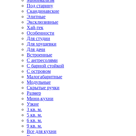
Минимализм
Под старину
Скандинавские
Элитные
Эксклюзивные
Хай-тек
Особенности
Для студии
Для хрущевки
Для дачи
Встроенные
С антресолями
С барной стойкой
С островом
Малогабаритные
Модульные
Скрытые ручки
Размер
Мини-кухни
Узкие
3 кв. м.
5 кв. м.
6 кв. м.
9 кв. м.
Все для кухни