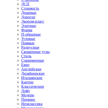
ДСП
Стоимость
Дешевые
Дорогие
Эконом-класс
Элитные
Форма
П-образные
Угловые
Прямые
Радиусные
Скошенные углы
Стиль
Современные
Евро
Английские
Дизайнерские
Итальянские
Кантри
Классические
Лофт
Модерн
Прованс
Неоклассика