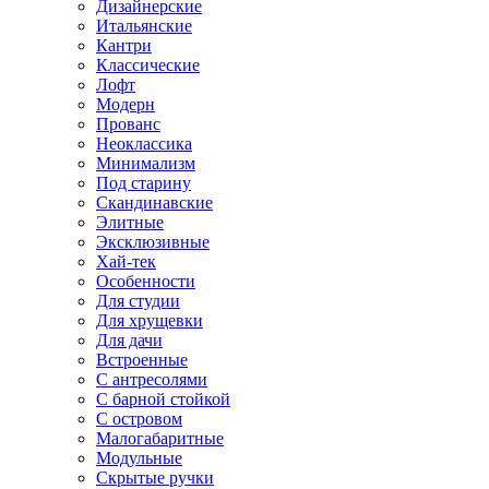
Дизайнерские
Итальянские
Кантри
Классические
Лофт
Модерн
Прованс
Неоклассика
Минимализм
Под старину
Скандинавские
Элитные
Эксклюзивные
Хай-тек
Особенности
Для студии
Для хрущевки
Для дачи
Встроенные
С антресолями
С барной стойкой
С островом
Малогабаритные
Модульные
Скрытые ручки