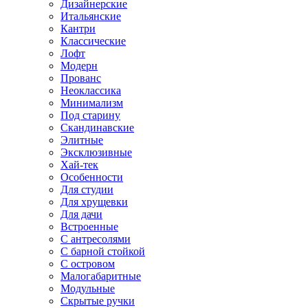
Дизайнерские
Итальянские
Кантри
Классические
Лофт
Модерн
Прованс
Неоклассика
Минимализм
Под старину
Скандинавские
Элитные
Эксклюзивные
Хай-тек
Особенности
Для студии
Для хрущевки
Для дачи
Встроенные
С антресолями
С барной стойкой
С островом
Малогабаритные
Модульные
Скрытые ручки