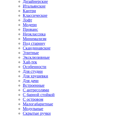
Дизайнерские
Итальянские
Кантри
Классические
Лофт
Модерн
Прованс
Неоклассика
Минимализм
Под старину
Скандинавские
Элитные
Эксклюзивные
Хай-тек
Особенности
Для студии
Для хрущевки
Для дачи
Встроенные
С антресолями
С барной стойкой
С островом
Малогабаритные
Модульные
Скрытые ручки