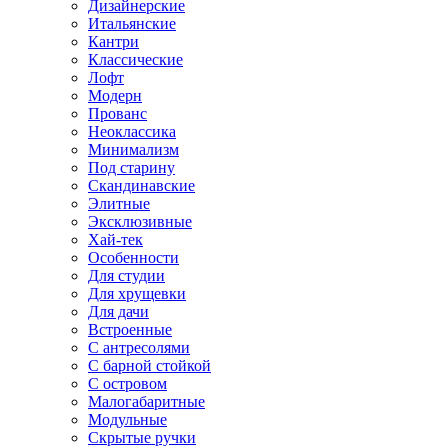
Дизайнерские
Итальянские
Кантри
Классические
Лофт
Модерн
Прованс
Неоклассика
Минимализм
Под старину
Скандинавские
Элитные
Эксклюзивные
Хай-тек
Особенности
Для студии
Для хрущевки
Для дачи
Встроенные
С антресолями
С барной стойкой
С островом
Малогабаритные
Модульные
Скрытые ручки