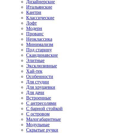
Дизайнерские
Итальянские
Кантри
Классические
Лофт
Модерн
Прованс
Неоклассика
Минимализм
Под старину
Скандинавские
Элитные
Эксклюзивные
Хай-тек
Особенности
Для студии
Для хрущевки
Для дачи
Встроенные
С антресолями
С барной стойкой
С островом
Малогабаритные
Модульные
Скрытые ручки