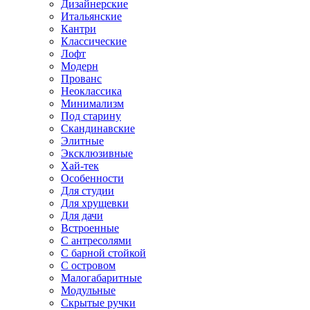
Дизайнерские
Итальянские
Кантри
Классические
Лофт
Модерн
Прованс
Неоклассика
Минимализм
Под старину
Скандинавские
Элитные
Эксклюзивные
Хай-тек
Особенности
Для студии
Для хрущевки
Для дачи
Встроенные
С антресолями
С барной стойкой
С островом
Малогабаритные
Модульные
Скрытые ручки