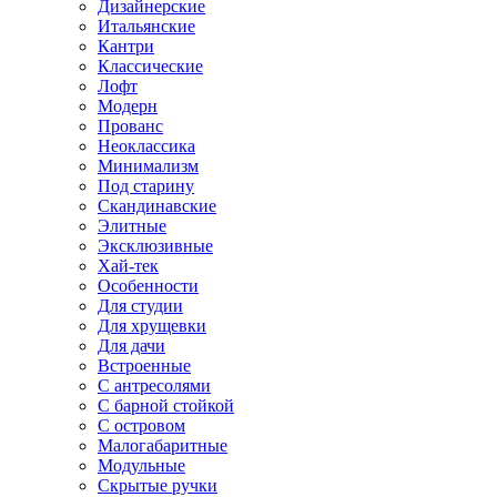
Дизайнерские
Итальянские
Кантри
Классические
Лофт
Модерн
Прованс
Неоклассика
Минимализм
Под старину
Скандинавские
Элитные
Эксклюзивные
Хай-тек
Особенности
Для студии
Для хрущевки
Для дачи
Встроенные
С антресолями
С барной стойкой
С островом
Малогабаритные
Модульные
Скрытые ручки