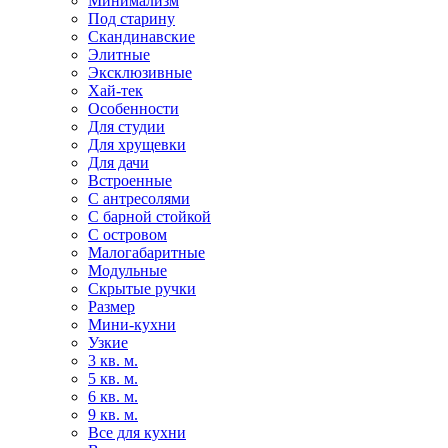
Минимализм
Под старину
Скандинавские
Элитные
Эксклюзивные
Хай-тек
Особенности
Для студии
Для хрущевки
Для дачи
Встроенные
С антресолями
С барной стойкой
С островом
Малогабаритные
Модульные
Скрытые ручки
Размер
Мини-кухни
Узкие
3 кв. м.
5 кв. м.
6 кв. м.
9 кв. м.
Все для кухни