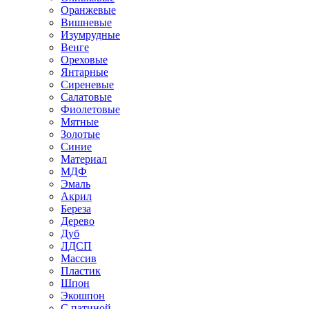
Оранжевые
Вишневые
Изумрудные
Венге
Ореховые
Янтарные
Сиреневые
Салатовые
Фиолетовые
Мятные
Золотые
Синие
Материал
МДФ
Эмаль
Акрил
Береза
Дерево
Дуб
ЛДСП
Массив
Пластик
Шпон
Экошпон
С патиной