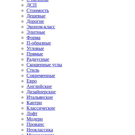
ДСП
Стоимость
Дешевые
Дорогие
Эконом-класс
Элитные
Форма
П-образные
Угловые
Прямые
Радиусные
Скошенные углы
Стиль
Современные
Евро
Английские
Дизайнерские
Итальянские
Кантри
Классические
Лофт
Модерн
Прованс
Неоклассика