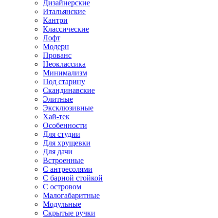
Дизайнерские
Итальянские
Кантри
Классические
Лофт
Модерн
Прованс
Неоклассика
Минимализм
Под старину
Скандинавские
Элитные
Эксклюзивные
Хай-тек
Особенности
Для студии
Для хрущевки
Для дачи
Встроенные
С антресолями
С барной стойкой
С островом
Малогабаритные
Модульные
Скрытые ручки