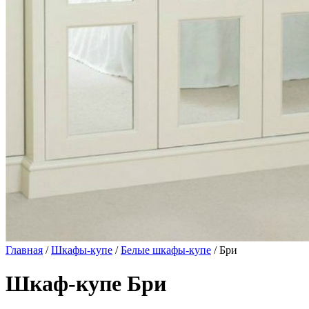
Главная
/
Шкафы-купе
/
Белые шкафы-купе
/ Бри
Шкаф-купе Бри