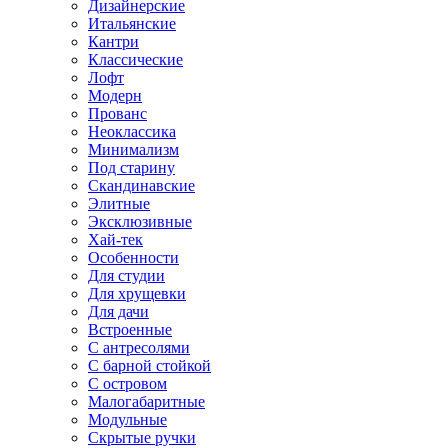
Дизайнерские
Итальянские
Кантри
Классические
Лофт
Модерн
Прованс
Неоклассика
Минимализм
Под старину
Скандинавские
Элитные
Эксклюзивные
Хай-тек
Особенности
Для студии
Для хрущевки
Для дачи
Встроенные
С антресолями
С барной стойкой
С островом
Малогабаритные
Модульные
Скрытые ручки