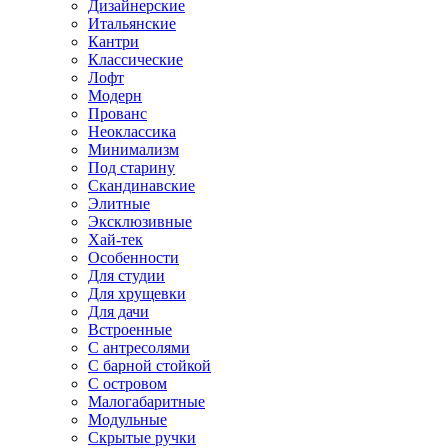
Дизайнерские
Итальянские
Кантри
Классические
Лофт
Модерн
Прованс
Неоклассика
Минимализм
Под старину
Скандинавские
Элитные
Эксклюзивные
Хай-тек
Особенности
Для студии
Для хрущевки
Для дачи
Встроенные
С антресолями
С барной стойкой
С островом
Малогабаритные
Модульные
Скрытые ручки