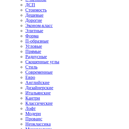
ДСП
Стоимость
Дешевые
Дорогие
Эконом-класс
Элитные
Форма
П-образные
Угловые
Прямые
Радиусные
Скошенные углы
Стиль
Современные
Евро
Английские
Дизайнерские
Итальянские
Кантри
Классические
Лофт
Модерн
Прованс
Неоклассика