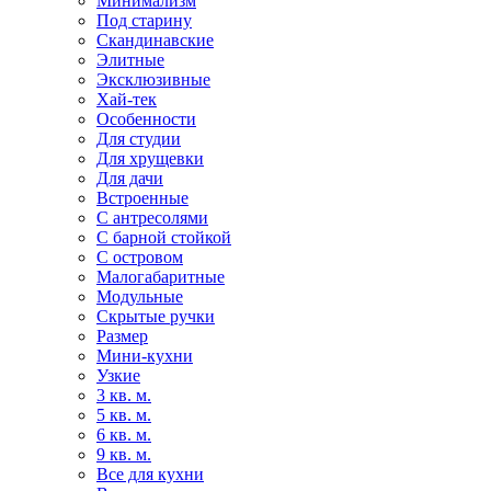
Минимализм
Под старину
Скандинавские
Элитные
Эксклюзивные
Хай-тек
Особенности
Для студии
Для хрущевки
Для дачи
Встроенные
С антресолями
С барной стойкой
С островом
Малогабаритные
Модульные
Скрытые ручки
Размер
Мини-кухни
Узкие
3 кв. м.
5 кв. м.
6 кв. м.
9 кв. м.
Все для кухни