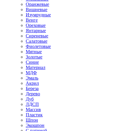
Оранжевые
Вишневые
Изумрудные
Венге
Ореховые
Янтарные
Сиреневые
Салатовые
Фиолетовые
Мятные
Золотые
Синие
Материал
МДФ
Эмаль
Акрил
Береза
Дерево
Дуб
ЛДСП
Массив
Пластик
Шпон
Экошпон
С патиной