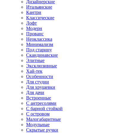
Дизайнерские
Итальянские
Кантри
Классические
Лофт
Модерн
Прованс
Неоклассика
Минимализм
Под старину
Скандинавские
Элитные
Эксклюзивные
Хай-тек
Особенности
Для студии
Для хрущевки
Для дачи
Встроенные
С антресолями
С барной стойкой
С островом
Малогабаритные
Модульные
Скрытые ручки