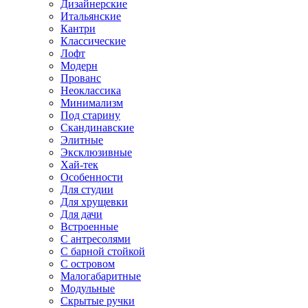
Дизайнерские
Итальянские
Кантри
Классические
Лофт
Модерн
Прованс
Неоклассика
Минимализм
Под старину
Скандинавские
Элитные
Эксклюзивные
Хай-тек
Особенности
Для студии
Для хрущевки
Для дачи
Встроенные
С антресолями
С барной стойкой
С островом
Малогабаритные
Модульные
Скрытые ручки