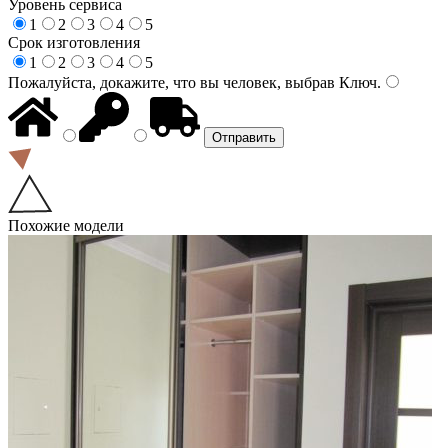
Уровень сервиса
1
2
3
4
5
Срок изготовления
1
2
3
4
5
Пожалуйста, докажите, что вы человек, выбрав
Ключ
.
Похожие модели