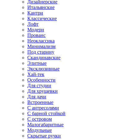
Дизайнерские
Итальянские
Кантри
Классические
Лофт
Модерн
Прованс
Неоклассика
Минимализм
Под старину
Скандинавские
Элитные
Эксклюзивные
Хай-тек
Особенности
Для студии
Для хрущевки
Для дачи
Встроенные
С антресолями
С барной стойкой
С островом
Малогабаритные
Модульные
Скрытые ручки