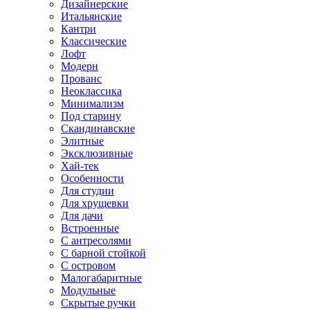
Дизайнерские
Итальянские
Кантри
Классические
Лофт
Модерн
Прованс
Неоклассика
Минимализм
Под старину
Скандинавские
Элитные
Эксклюзивные
Хай-тек
Особенности
Для студии
Для хрущевки
Для дачи
Встроенные
С антресолями
С барной стойкой
С островом
Малогабаритные
Модульные
Скрытые ручки