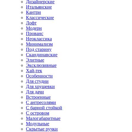
Дизайнерские
Итальянские
Кантри
Классические
Лофт
Модерн
Прованс
Неоклассика
Минимализм
Под старину
Скандинавские
Элитные
Эксклюзивные
Хай-тек
Особенности
Для студии
Для хрущевки
Для дачи
Встроенные
С антресолями
С барной стойкой
С островом
Малогабаритные
Модульные
Скрытые ручки