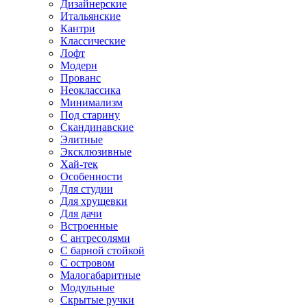
Дизайнерские
Итальянские
Кантри
Классические
Лофт
Модерн
Прованс
Неоклассика
Минимализм
Под старину
Скандинавские
Элитные
Эксклюзивные
Хай-тек
Особенности
Для студии
Для хрущевки
Для дачи
Встроенные
С антресолями
С барной стойкой
С островом
Малогабаритные
Модульные
Скрытые ручки