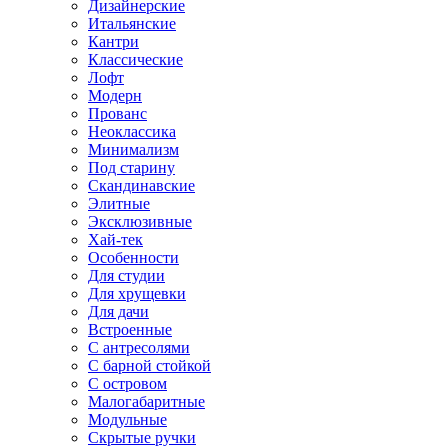
Дизайнерские
Итальянские
Кантри
Классические
Лофт
Модерн
Прованс
Неоклассика
Минимализм
Под старину
Скандинавские
Элитные
Эксклюзивные
Хай-тек
Особенности
Для студии
Для хрущевки
Для дачи
Встроенные
С антресолями
С барной стойкой
С островом
Малогабаритные
Модульные
Скрытые ручки