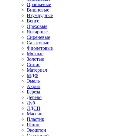
Оранжевые
Вишневые
Изумрудные
Венге
Ореховые
Янтарные
Сиреневые
Салатовые
Фиолетовые
Мятные
Золотые
Синие
Материал
МДФ
Эмаль
Акрил
Береза
Дерево
Дуб
ЛДСП
Массив
Пластик
Шпон
Экошпон
С патиной