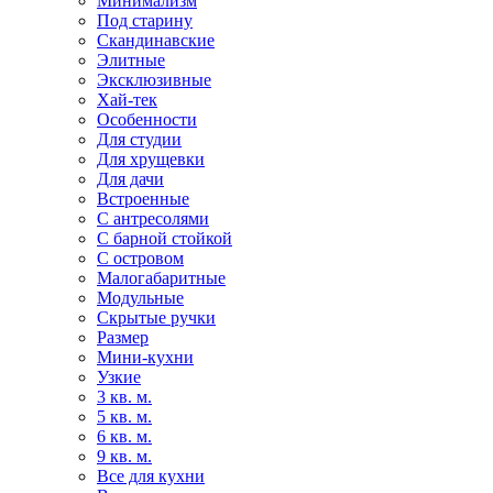
Минимализм
Под старину
Скандинавские
Элитные
Эксклюзивные
Хай-тек
Особенности
Для студии
Для хрущевки
Для дачи
Встроенные
С антресолями
С барной стойкой
С островом
Малогабаритные
Модульные
Скрытые ручки
Размер
Мини-кухни
Узкие
3 кв. м.
5 кв. м.
6 кв. м.
9 кв. м.
Все для кухни