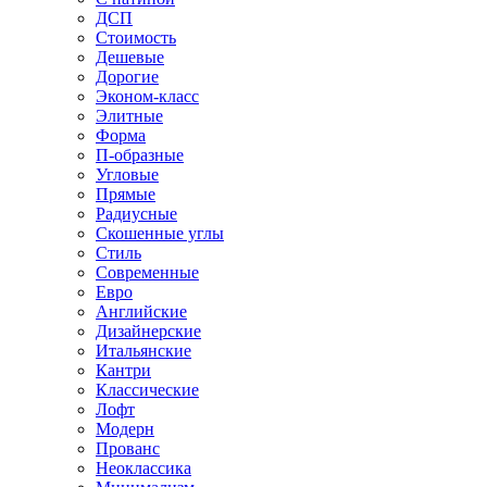
ДСП
Стоимость
Дешевые
Дорогие
Эконом-класс
Элитные
Форма
П-образные
Угловые
Прямые
Радиусные
Скошенные углы
Стиль
Современные
Евро
Английские
Дизайнерские
Итальянские
Кантри
Классические
Лофт
Модерн
Прованс
Неоклассика