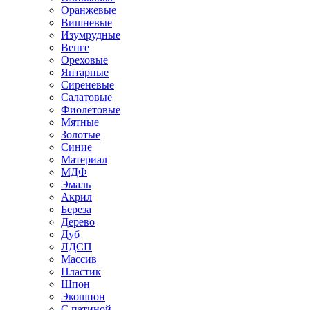
Оранжевые
Вишневые
Изумрудные
Венге
Ореховые
Янтарные
Сиреневые
Салатовые
Фиолетовые
Мятные
Золотые
Синие
Материал
МДФ
Эмаль
Акрил
Береза
Дерево
Дуб
ЛДСП
Массив
Пластик
Шпон
Экошпон
С патиной