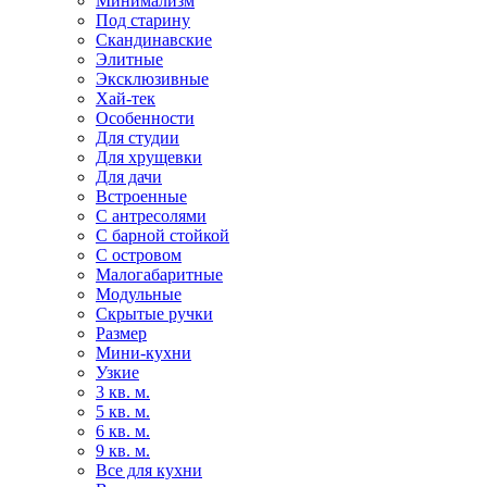
Минимализм
Под старину
Скандинавские
Элитные
Эксклюзивные
Хай-тек
Особенности
Для студии
Для хрущевки
Для дачи
Встроенные
С антресолями
С барной стойкой
С островом
Малогабаритные
Модульные
Скрытые ручки
Размер
Мини-кухни
Узкие
3 кв. м.
5 кв. м.
6 кв. м.
9 кв. м.
Все для кухни