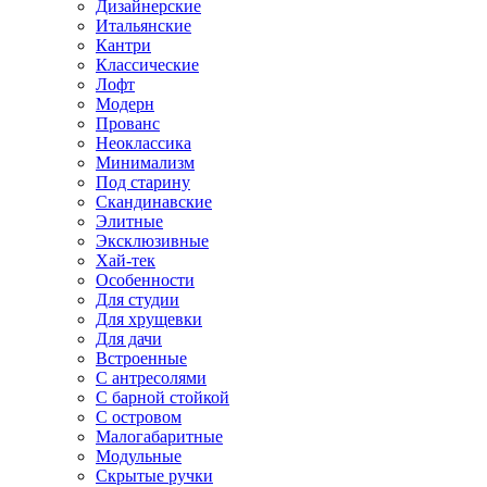
Дизайнерские
Итальянские
Кантри
Классические
Лофт
Модерн
Прованс
Неоклассика
Минимализм
Под старину
Скандинавские
Элитные
Эксклюзивные
Хай-тек
Особенности
Для студии
Для хрущевки
Для дачи
Встроенные
С антресолями
С барной стойкой
С островом
Малогабаритные
Модульные
Скрытые ручки