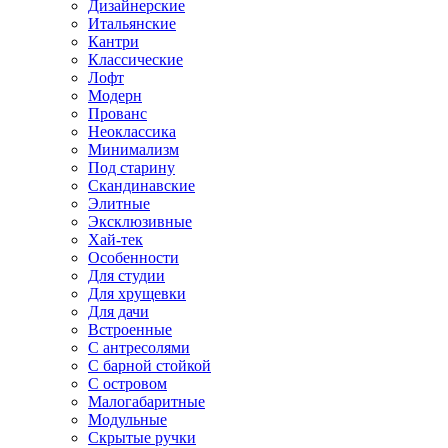
Дизайнерские
Итальянские
Кантри
Классические
Лофт
Модерн
Прованс
Неоклассика
Минимализм
Под старину
Скандинавские
Элитные
Эксклюзивные
Хай-тек
Особенности
Для студии
Для хрущевки
Для дачи
Встроенные
С антресолями
С барной стойкой
С островом
Малогабаритные
Модульные
Скрытые ручки