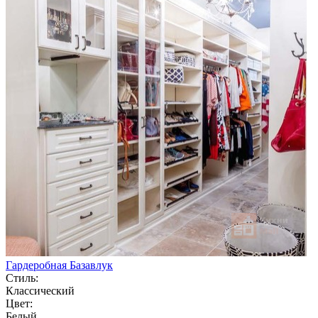
Гардеробная Базавлук
Стиль:
Классический
Цвет:
Белый