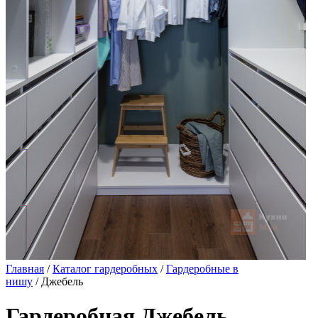
Главная
/
Каталог гардеробных
/
Гардеробные в
нишу
/ Джебель
Гардеробная Джебель