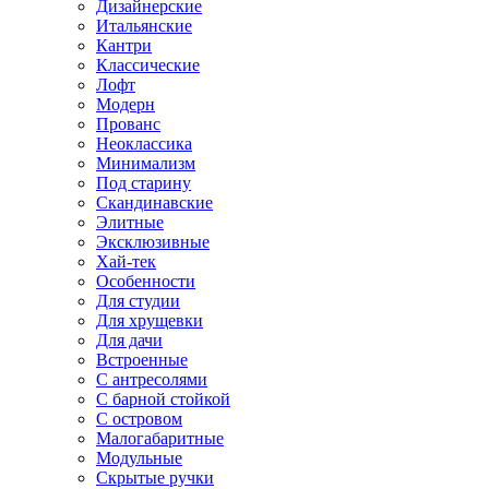
Дизайнерские
Итальянские
Кантри
Классические
Лофт
Модерн
Прованс
Неоклассика
Минимализм
Под старину
Скандинавские
Элитные
Эксклюзивные
Хай-тек
Особенности
Для студии
Для хрущевки
Для дачи
Встроенные
С антресолями
С барной стойкой
С островом
Малогабаритные
Модульные
Скрытые ручки