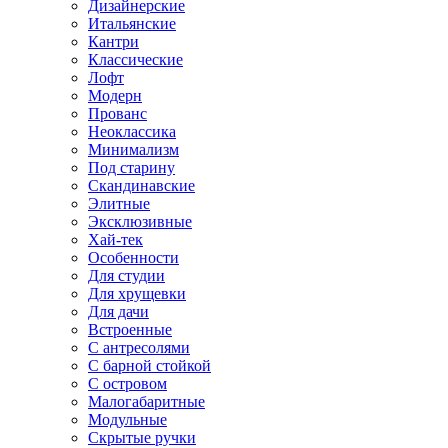
Дизайнерские
Итальянские
Кантри
Классические
Лофт
Модерн
Прованс
Неоклассика
Минимализм
Под старину
Скандинавские
Элитные
Эксклюзивные
Хай-тек
Особенности
Для студии
Для хрущевки
Для дачи
Встроенные
С антресолями
С барной стойкой
С островом
Малогабаритные
Модульные
Скрытые ручки