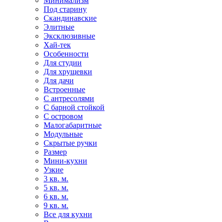
Минимализм
Под старину
Скандинавские
Элитные
Эксклюзивные
Хай-тек
Особенности
Для студии
Для хрущевки
Для дачи
Встроенные
С антресолями
С барной стойкой
С островом
Малогабаритные
Модульные
Скрытые ручки
Размер
Мини-кухни
Узкие
3 кв. м.
5 кв. м.
6 кв. м.
9 кв. м.
Все для кухни