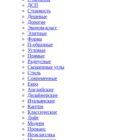
ДСП
Стоимость
Дешевые
Дорогие
Эконом-класс
Элитные
Форма
П-образные
Угловые
Прямые
Радиусные
Скошенные углы
Стиль
Современные
Евро
Английские
Дизайнерские
Итальянские
Кантри
Классические
Лофт
Модерн
Прованс
Неоклассика