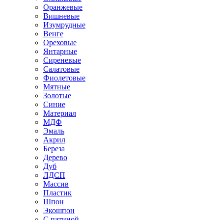
Оранжевые
Вишневые
Изумрудные
Венге
Ореховые
Янтарные
Сиреневые
Салатовые
Фиолетовые
Мятные
Золотые
Синие
Материал
МДФ
Эмаль
Акрил
Береза
Дерево
Дуб
ЛДСП
Массив
Пластик
Шпон
Экошпон
С патиной