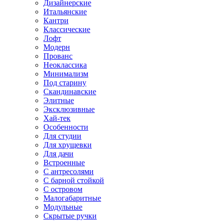
Дизайнерские
Итальянские
Кантри
Классические
Лофт
Модерн
Прованс
Неоклассика
Минимализм
Под старину
Скандинавские
Элитные
Эксклюзивные
Хай-тек
Особенности
Для студии
Для хрущевки
Для дачи
Встроенные
С антресолями
С барной стойкой
С островом
Малогабаритные
Модульные
Скрытые ручки