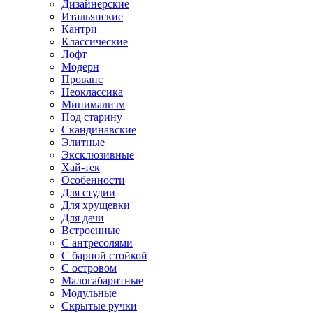
Дизайнерские
Итальянские
Кантри
Классические
Лофт
Модерн
Прованс
Неоклассика
Минимализм
Под старину
Скандинавские
Элитные
Эксклюзивные
Хай-тек
Особенности
Для студии
Для хрущевки
Для дачи
Встроенные
С антресолями
С барной стойкой
С островом
Малогабаритные
Модульные
Скрытые ручки