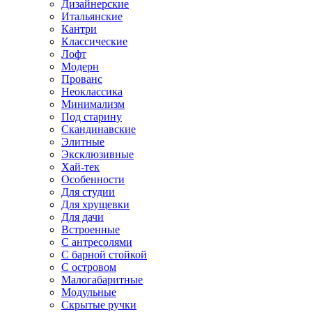
Дизайнерские
Итальянские
Кантри
Классические
Лофт
Модерн
Прованс
Неоклассика
Минимализм
Под старину
Скандинавские
Элитные
Эксклюзивные
Хай-тек
Особенности
Для студии
Для хрущевки
Для дачи
Встроенные
С антресолями
С барной стойкой
С островом
Малогабаритные
Модульные
Скрытые ручки